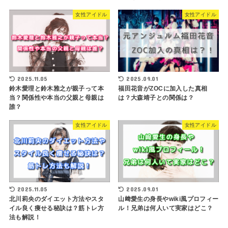
女性アイドル
女性アイドル
2025.11.05
2025.09.01
鈴木愛理と鈴木雅之が親子って本
福田花音がZOCに加入した真相
当？関係性や本当の父親と母親は
は？大森靖子との関係は？
誰？
女性アイドル
女性アイドル
2025.09.01
2025.11.05
山﨑愛生の身長やwiki風プロフィー
北川莉央のダイエット方法やスタ
ル！兄弟は何人いて実家はどこ？
イル良く痩せる秘訣は？筋トレ方
法も解説！