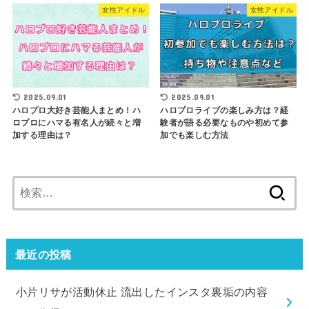
女性アイドル
女性アイドル
2025.09.01
2025.09.01
ハロプロ大好き芸能人まとめ！ハ
ハロプロライブの楽しみ方は？経
ロプロにハマる有名人が続々と増
験者が語る必要なものや初めて参
加する理由は？
加でも楽しむ方法
検
索:
最近の投稿
小片リサが活動休止 流出したインスタ裏垢の内容