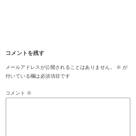
コメントを残す
メールアドレスが公開されることはありません。
※
が
付いている欄は必須項目です
コメント
※