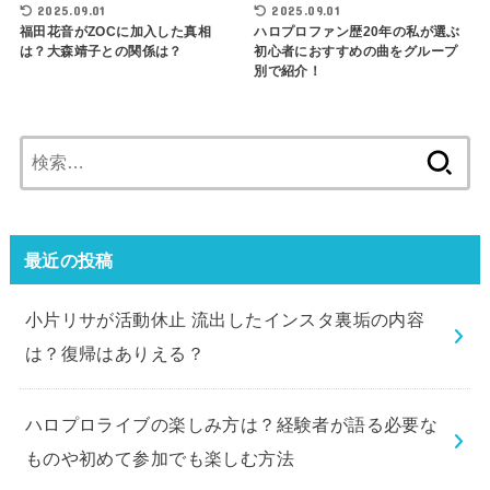
2025.09.01
2025.09.01
福田花音がZOCに加入した真相
ハロプロファン歴20年の私が選ぶ
は？大森靖子との関係は？
初心者におすすめの曲をグループ
別で紹介！
検
索:
最近の投稿
小片リサが活動休止 流出したインスタ裏垢の内容
は？復帰はありえる？
ハロプロライブの楽しみ方は？経験者が語る必要な
ものや初めて参加でも楽しむ方法