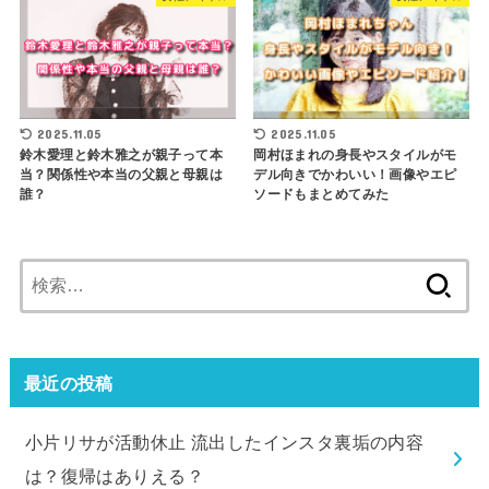
2025.11.05
2025.11.05
鈴木愛理と鈴木雅之が親子って本
岡村ほまれの身長やスタイルがモ
当？関係性や本当の父親と母親は
デル向きでかわいい！画像やエピ
誰？
ソードもまとめてみた
検
索:
最近の投稿
小片リサが活動休止 流出したインスタ裏垢の内容
は？復帰はありえる？