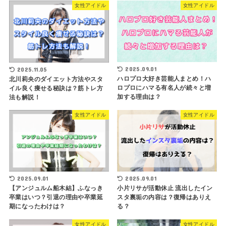
女性アイドル
女性アイドル
2025.09.01
2025.11.05
ハロプロ大好き芸能人まとめ！ハ
北川莉央のダイエット方法やスタ
ロプロにハマる有名人が続々と増
イル良く痩せる秘訣は？筋トレ方
加する理由は？
法も解説！
女性アイドル
女性アイドル
2025.09.01
2025.09.01
【アンジュルム船木結】ふなっき
小片リサが活動休止 流出したイン
卒業はいつ？引退の理由や卒業延
スタ裏垢の内容は？復帰はありえ
期になったわけは？
る？
女性アイドル
女性アイドル