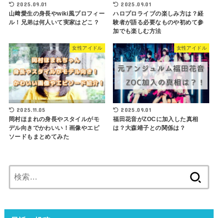
2025.09.01
2025.09.01
山﨑愛生の身長やwiki風プロフィー
ハロプロライブの楽しみ方は？経
ル！兄弟は何人いて実家はどこ？
験者が語る必要なものや初めて参
加でも楽しむ方法
女性アイドル
女性アイドル
2025.11.05
2025.09.01
岡村ほまれの身長やスタイルがモ
福田花音がZOCに加入した真相
デル向きでかわいい！画像やエピ
は？大森靖子との関係は？
ソードもまとめてみた
検
索: