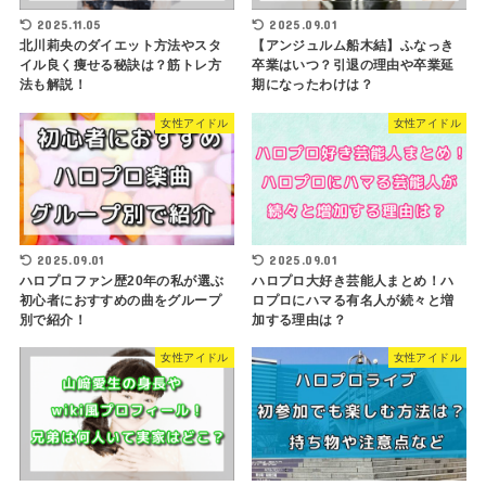
2025.09.01
2025.11.05
【アンジュルム船木結】ふなっき
北川莉央のダイエット方法やスタ
卒業はいつ？引退の理由や卒業延
イル良く痩せる秘訣は？筋トレ方
期になったわけは？
法も解説！
女性アイドル
女性アイドル
2025.09.01
2025.09.01
ハロプロファン歴20年の私が選ぶ
ハロプロ大好き芸能人まとめ！ハ
初心者におすすめの曲をグループ
ロプロにハマる有名人が続々と増
別で紹介！
加する理由は？
女性アイドル
女性アイドル