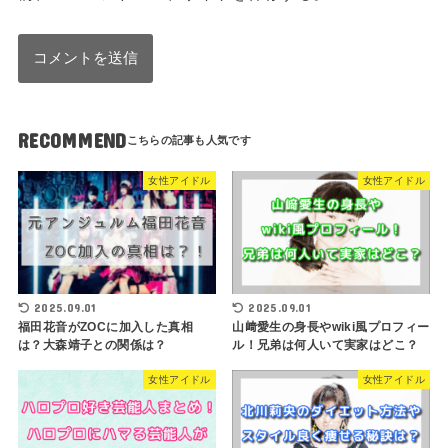
RECOMMEND
女性アイドル
女性アイドル
2025.09.01
2025.09.01
福田花音がZOCに加入した真相
山﨑愛生の身長やwiki風プロフィー
は？大森靖子との関係は？
ル！兄弟は何人いて実家はどこ？
女性アイドル
女性アイドル