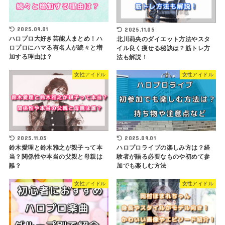
2025.09.01
2025.11.05
ハロプロ大好き芸能人まとめ！ハ
北川莉央のダイエット方法やスタ
ロプロにハマる有名人が続々と増
イル良く痩せる秘訣は？筋トレ方
加する理由は？
法も解説！
女性アイドル
女性アイドル
2025.11.05
2025.09.01
鈴木愛理と鈴木雅之が親子って本
ハロプロライブの楽しみ方は？経
当？関係性や本当の父親と母親は
験者が語る必要なものや初めて参
誰？
加でも楽しむ方法
女性アイドル
女性アイドル